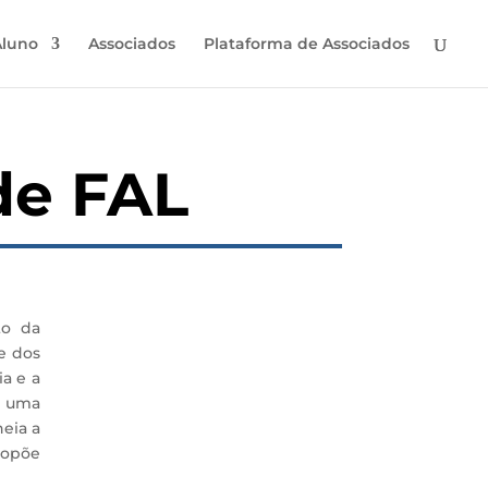
Aluno
Associados
Plataforma de Associados
de FAL
to da
e dos
a e a
r uma
heia a
ropõe