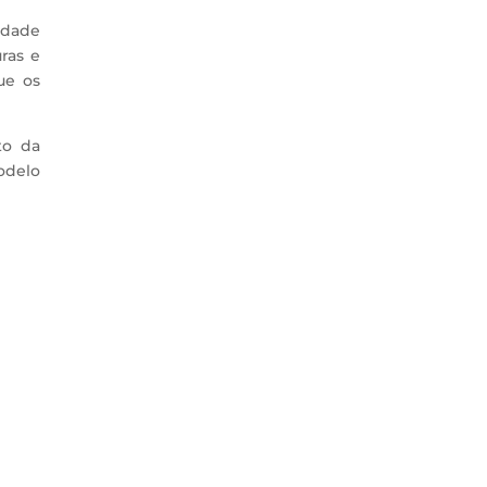
idade
ras e
ue os
to da
odelo