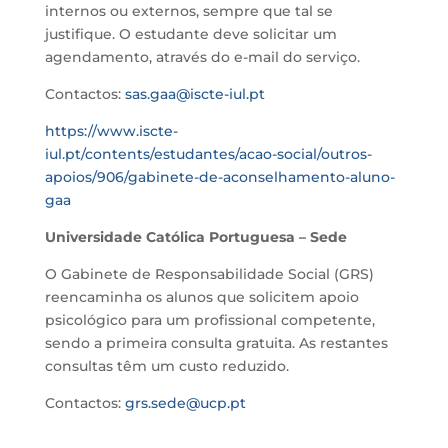
internos ou externos, sempre que tal se
justifique.
O estudante deve solicitar um
agendamento, através do e-mail do serviço.
Contactos:
sas.gaa@iscte-iul.pt
https://www.iscte-
iul.pt/contents/estudantes/acao-social/outros-
apoios/906/gabinete-de-aconselhamento-aluno-
gaa
U
niversidade
C
atólica
P
ortuguesa
– Sede
O Gabinete de Responsabilidade Social (GRS)
reencaminha os alunos que solicitem apoio
psicológico para um profissional competente,
sendo a primeira consulta gratuita. As restantes
consultas têm um custo reduzido.
Contactos:
grs.sede@ucp.pt