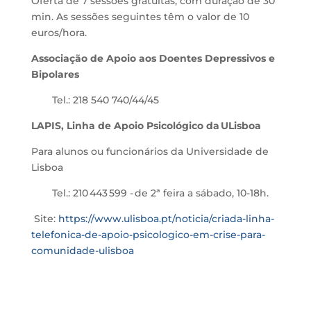
Oferta
de 7 sessões gratuitas, com duração de 30
min. As sessões seguintes têm o valor de 10
euros/hora.
Associação de Apoio aos Doentes Depressivos e
Bipolares
Tel.:
218 540 740/44/45
LAPIS, Linha de Apoio Psicológico da
ULisboa
Para alunos ou funcionários da Universidade de
Lisboa
Tel.: 210 443 599 - de 2ª feira a sábado, 10-18h.
Site:
https://www.ulisboa.pt/noticia/criada-linha-
telefonica-de-apoio-psicologico-em-crise-para-
comunidade-ulisboa